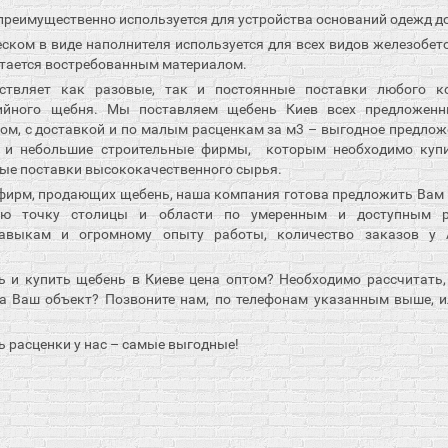
реимущественно используется для устройства оснований одежд д
ском в виде наполнителя используется для всех видов железобето
стается востребованным материалом.
твляет как разовые, так и постоянные поставки любого кол
вийного щебня. Мы поставляем щебень Киев всех предложен
ом, с доставкой и по малым расценкам за м3 – выгодное предложе
 и небольшие строительные фирмы, которым необходимо куп
ые поставки высококачественного сырья.
 фирм, продающих щебень, наша компания готова предложить Вам 
ю точку столицы и области по умеренным и доступным р
авыкам и огромному опыту работы, количество заказов у 
 и купить щебень в Киеве цена оптом? Необходимо рассчитать,
а Ваш объект? Позвоните нам, по телефонам указанным выше, и
 расценки у нас – самые выгодные!