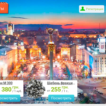
ты
Регистрация
он М 300
Щебень фракция 5-20
грн.
грн.
 380
255
от
/ 1 куб..
/ 1 т..
осмотреть
Посмотреть