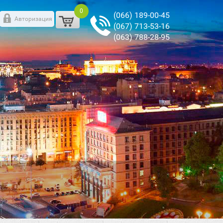
0
(066) 189-00-45
Авторизация
(067) 713-53-16
(063) 788-28-95