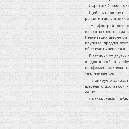
Дорожный щебень - п
Щебень наравне с пе
развитии индустрии о
Альфастрой осущес
известнякового, гра
Реализация щебня опт
крупные предприятия
обеспечить непрерывн
В отличие от других
с доставкой в любу
профессиональным н
увеличивается.
Планируете заказать
щебень с доставкой н
сайте.
На гранитный щебень