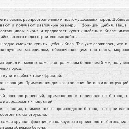
ой из самых распространённых и поэтому дешевых пород. Добывает
ывают и получают различные размеры - фракции щебня. Наша
оставщиком сырья и предлагает купить щебень в Киеве, име
йся во всех видах строительных работ.
ыгодно сможете купить щебень Киев. Так уже сложилось, что в 
аилучшим материалом, обеспечивающим: плотность, морозос
атериал из мелких камешков размером более чем 5 мм, получен
рных пород.
т купить щебень таких фракций:
кая фракция. Применяется для изготовления бетона и конструкций 
ах;
аспространенный, применяется в производстве бетона, п
х и аэродромных покрытий;
 фракция, применяется в производстве бетона, в строитель
зобетонных конструкций;
— самая крупная фракция, используется в производстве бетона, ма
большим объёмом бетона.