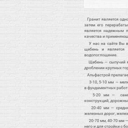
Гранит является одн
затем его перерабат
является надежным п
качества и применяющи
У нас на сайте Вы в
щебень и является н
водопоглощение.
Щебень — сыпучий м
дроблении крупных го
Альфастрой прелагае
3-10, 5-10 мм — мел
в фундаментных работ
5-20 мм — самый р
конструкций, дорожны
20-40 мм — средняя
железных дорог, желе
20-70 мм, 40-70 мм 
него и для стройки с 