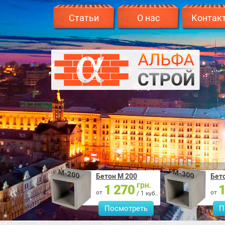
Статьи
О нас
Контак
Бетон М 200
Бет
грн.
1 270
1
от
от
/ 1 куб..
Посмотреть
П