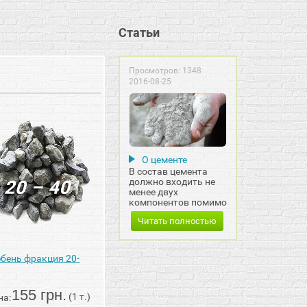
Статьи
Просмотров: 1348
2016-08-25
О цементе
В состав цемента
должно входить не
менее двух
компонентов помимо
клинкера.
Читать полностью
бень фракция 20-
155 грн.
(1 т.)
на: