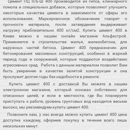
Цемент ПЦ II/Б-Ш 400 производится из гипса, клинкерного
помола и специальных добавок, которые позволяют улучшить
некоторые качества цемента в зависимости от сферы его
использования. Маркировочное обозначение говорит о
прочности материала, после затвердения выдерживает
нагрузку приблизительно 400 кг/см2. Купить цемент 400 в
Киеве можно в нашем онлайн магазине Альфастрой.
Применяется в строительстве жилья, железобетона, для
наружных частей бетона. Цемент 400 предназначен для
бетонирования массивных конструкций, особенно в жаркий
период года и сооружений, которые поддаются воздействию
агрессивных сред. Работа с данным материалом позволит Вам
быть увереннее в качестве залитой конструкции и она
прослужит долгие годы без надобности в ремонте.
Купить цемент 400 с доставкой Вы можете в нашем
электронном магазине, который основан собственно для
описанных целей, и если в местности, где Вы планируете
приступать к работе, уровень грунтовых вод находится весьма
высоко, мы рекомендуем купить цемент 400.
Позвоните нам, у нас всегда можно купить цемент 400 цена
доступна каждому, оформив покупку в течение всего лишь
нескольких минут.