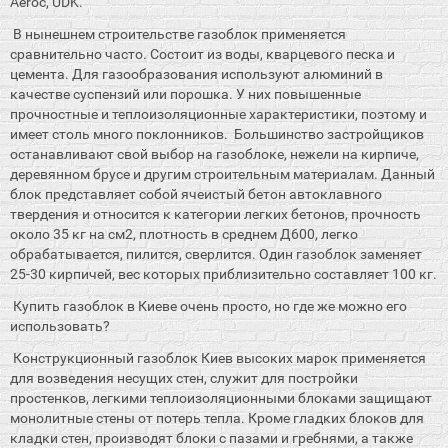
Aeroc, UDK.
В нынешнем строительстве газоблок применяется
сравнительно часто. Состоит из воды, кварцевого песка и
цемента. Для газообразования используют алюминий в
качестве суспензий или порошка. У них повышенные
прочностные и теплоизоляционные характеристики, поэтому и
имеет столь много поклонников. Большинство застройщиков
останавливают свой выбор на газоблоке, нежели на кирпиче,
деревянном брусе и другим строительным материалам. Данный
блок представляет собой ячеистый бетон автоклавного
твердения и относится к категории легких бетонов, прочность
около 35 кг на см2, плотность в среднем Д600, легко
обрабатывается, пилится, сверлится. Один газоблок заменяет
25-30 кирпичей, вес которых приблизительно составляет 100 кг.
Купить газоблок в Киеве очень просто, но где же можно его
использовать?
Конструкционный газоблок Киев высоких марок применяется
для возведения несущих стен, служит для постройки
простенков, легкими теплоизоляционными блоками защищают
монолитные стены от потерь тепла. Кроме гладких блоков для
кладки стен, производят блоки с пазами и гребнями, а также